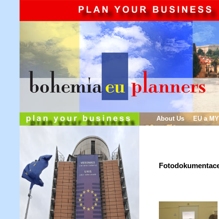
About Us
EU a MY
Fotodokumentace