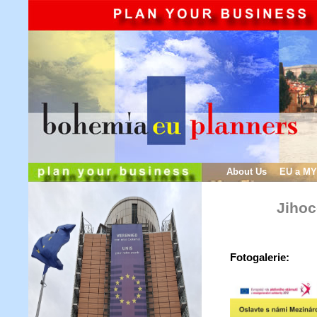
About Us
EU a MY
Jihoc
Fotogalerie: